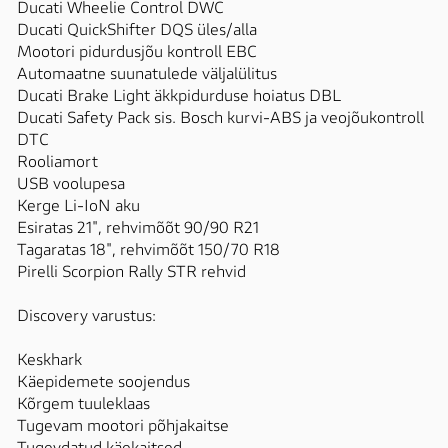
Ducati Wheelie Control DWC

Ducati QuickShifter DQS üles/alla

Mootori pidurdusjõu kontroll EBC

Automaatne suunatulede väljalülitus

Ducati Brake Light äkkpidurduse hoiatus DBL

Ducati Safety Pack sis. Bosch kurvi-ABS ja veojõukontroll 
DTC

Rooliamort

USB voolupesa

Kerge Li-IoN aku

Esiratas 21", rehvimõõt 90/90 R21  

Tagaratas 18", rehvimõõt 150/70 R18

Pirelli Scorpion Rally STR rehvid

Discovery varustus:

Keskhark

Käepidemete soojendus 

Kõrgem tuuleklaas

Tugevam mootori põhjakaitse
