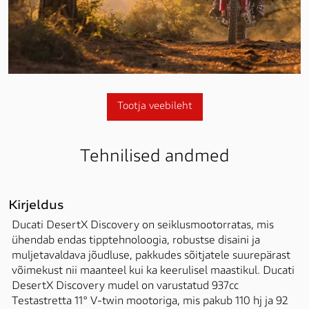
Tootja veebileht
Tehnilised andmed
Kirjeldus
Ducati DesertX Discovery on seiklusmootorratas, mis 
ühendab endas tipptehnoloogia, robustse disaini ja 
muljetavaldava jõudluse, pakkudes sõitjatele suurepärast 
võimekust nii maanteel kui ka keerulisel maastikul. Ducati 
DesertX Discovery mudel on varustatud 937cc 
Testastretta 11° V-twin mootoriga, mis pakub 110 hj ja 92 