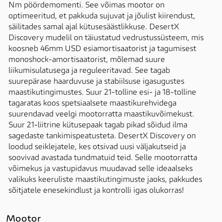
Nm pöördemomenti. See võimas mootor on 
optimeeritud, et pakkuda sujuvat ja jõulist kiirendust, 
säilitades samal ajal kütusesäästlikkuse. DesertX 
Discovery mudelil on täiustatud vedrustussüsteem, mis 
koosneb 46mm USD esiamortisaatorist ja tagumisest 
monoshock-amortisaatorist, mõlemad suure 
liikumisulatusega ja reguleeritavad. See tagab 
suurepärase haarduvuse ja stabiilsuse igasugustes 
maastikutingimustes. Suur 21-tolline esi- ja 18-tolline 
tagaratas koos spetsiaalsete maastikurehvidega 
suurendavad veelgi mootorratta maastikuvõimekust. 
Suur 21-liitrine kütusepaak tagab pikad sõidud ilma 
sagedaste tankimispeatusteta. DesertX Discovery on 
loodud seiklejatele, kes otsivad uusi väljakutseid ja 
soovivad avastada tundmatuid teid. Selle mootorratta 
võimekus ja vastupidavus muudavad selle ideaalseks 
valikuks keeruliste maastikutingimuste jaoks, pakkudes 
sõitjatele enesekindlust ja kontrolli igas olukorras!
Mootor