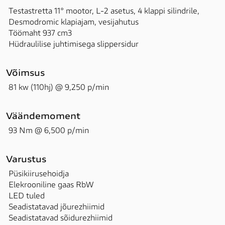
Testastretta 11° mootor, L-2 asetus, 4 klappi silindrile, 
Desmodromic klapiajam, vesijahutus

Töömaht 937 cm3

Hüdraulilise juhtimisega slippersidur
Võimsus
81 kw (110hj) @ 9,250 p/min
Väändemoment
93 Nm @ 6,500 p/min
Varustus
Püsikiirusehoidja

Elekrooniline gaas RbW

LED tuled

Seadistatavad jõurezhiimid

Seadistatavad sõidurezhiimid
