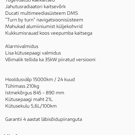
Tugevdatud käekaitsed

Jahutusradiaatori kaitsevõrk

Ducati multimeediasüsteem DMS

"Turn by turn" navigatsioonisüsteem

Mahukad alumiiniumist küljekohvrid 

Kukkumisrauad koos veepumba kaitsega

Alarmivalmidus

Lisa kütusepaagi valmidus

Võimalik tellida ka 35kW piiratud versiooni

Hooldusvälp 15000km / 24 kuud 

Tühimass 210kg

Istmekõrgus 845 - 890 mm

Kütusepaagi maht 21L 

Kütusekulu 5,6L/100km

Garantii 4 aastat läbisõidupiiranguta