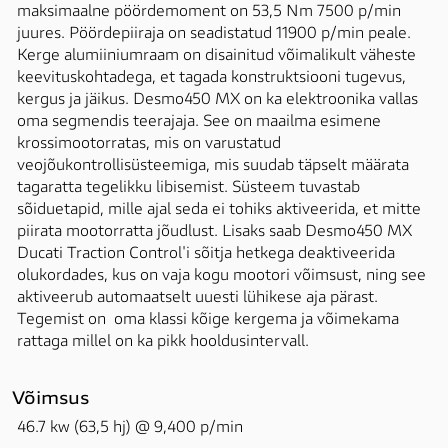
maksimaalne pöördemoment on 53,5 Nm 7500 p/min 
juures. Pöördepiiraja on seadistatud 11900 p/min peale. 
Kerge alumiiniumraam on disainitud võimalikult väheste 
keevituskohtadega, et tagada konstruktsiooni tugevus, 
kergus ja jäikus. Desmo450 MX on ka elektroonika vallas 
oma segmendis teerajaja. See on maailma esimene 
krossimootorratas, mis on varustatud 
veojõukontrollisüsteemiga, mis suudab täpselt määrata 
tagaratta tegelikku libisemist. Süsteem tuvastab 
sõiduetapid, mille ajal seda ei tohiks aktiveerida, et mitte 
piirata mootorratta jõudlust. Lisaks saab Desmo450 MX 
Ducati Traction Control'i sõitja hetkega deaktiveerida 
olukordades, kus on vaja kogu mootori võimsust, ning see 
aktiveerub automaatselt uuesti lühikese aja pärast. 
Tegemist on  oma klassi kõige kergema ja võimekama 
rattaga millel on ka pikk hooldusintervall.
Võimsus
46.7 kw (63,5 hj) @ 9,400 p/min