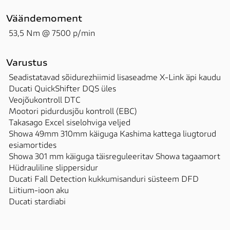
Väändemoment
53,5 Nm @ 7500 p/min
Varustus
Seadistatavad sõidurezhiimid lisaseadme X-Link äpi kaudu

Ducati QuickShifter DQS üles

Veojõukontroll DTC

Mootori pidurdusjõu kontroll (EBC) 

Takasago Excel siselohviga veljed

Showa 49mm 310mm käiguga Kashima kattega liugtorud 
esiamortides

Showa 301 mm käiguga täisreguleeritav Showa tagaamort

Hüdrauliline slippersidur

Ducati Fall Detection kukkumisanduri süsteem DFD 

Liitium-ioon aku

Ducati stardiabi
