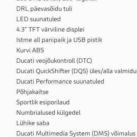
DRL päevasõidu tuli

LED suunatuled

4.3" TFT värviline displei

Istme all panipaik ja USB pistik

Kurvi ABS

Ducati veojõukontroll (DTC)

Ducati QuickShifter (DQS) üles/alla valmidus
Ducati Performance suunatuled

Põhjakaitse

Sportlik esiporilaud

Numbrialused külgedel

Lühike saba

Ducati Multimedia System (DMS) võimalus
