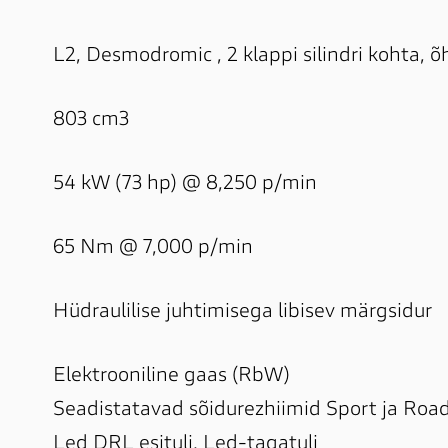
Elektrooniline gaas (RbW)

Seadistatavad sõidurezhiimid Sport ja Road
Led DRL esituli, Led-tagatuli
