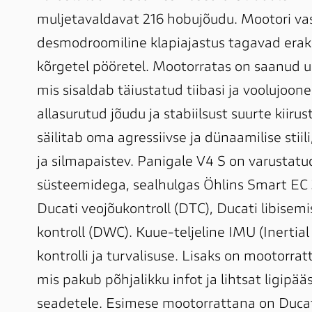
muljetavaldavat 216 hobujõudu. Mootori vast
desmodroomiline klapiajastus tagavad erak
kõrgetel pööretel. Mootorratas on saanud 
mis sisaldab täiustatud tiibasi ja voolujoon
allasurutud jõudu ja stabiilsust suurte kiiru
säilitab oma agressiivse ja dünaamilise stii
ja silmapaistev. Panigale V4 S on varustatu
süsteemidega, sealhulgas Öhlins Smart EC 3.
Ducati veojõukontroll (DTC), Ducati libisemi
kontroll (DWC). Kuue-teljeline IMU (Inerti
kontrolli ja turvalisuse. Lisaks on mootorrat
mis pakub põhjalikku infot ja lihtsat ligipää
seadetele. Esimese mootorrattana on Ducat