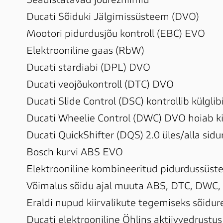
Seadistatavad jõurezhiimid

Ducati Sõiduki Jälgimissüsteem (DVO)

Mootori pidurdusjõu kontroll (EBC) EVO

Elektrooniline gaas (RbW)

Ducati stardiabi (DPL) DVO

Ducati veojõukontroll (DTC) DVO

Ducati Slide Control (DSC) kontrollib külglib
Ducati Wheelie Control (DWC) DVO hoiab ki
Ducati QuickShifter (DQS) 2.0 üles/alla sidu
Bosch kurvi ABS EVO

Elektrooniline kombineeritud pidurdussüst
Võimalus sõidu ajal muuta ABS, DTC, DWC, 
Eraldi nupud kiirvalikute tegemiseks sõidure
Ducati elektrooniline Öhlins aktiivvedrustus