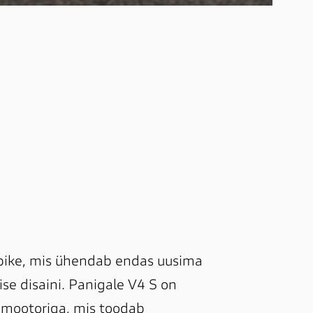
bike, mis ühendab endas uusima 
ise disaini. Panigale V4 S on 
 mootoriga, mis toodab 