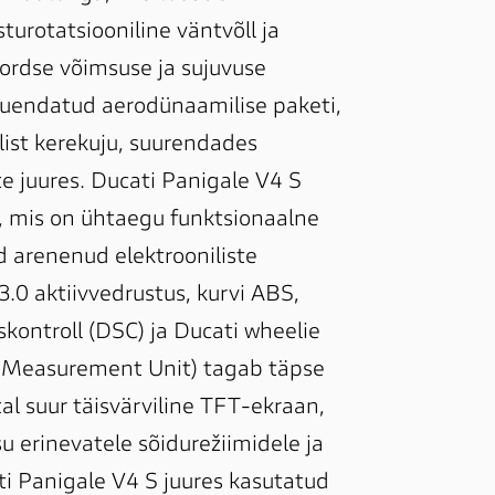
urotatsiooniline väntvõll ja 
ordse võimsuse ja sujuvuse 
uuendatud aerodünaamilise paketi, 
elist kerekuju, suurendades 
ste juures. Ducati Panigale V4 S 
li, mis on ühtaegu funktsionaalne 
d arenenud elektrooniliste 
0 aktiivvedrustus, kurvi ABS, 
skontroll (DSC) ja Ducati wheelie 
al Measurement Unit) tagab täpse 
tal suur täisvärviline TFT-ekraan, 
su erinevatele sõidurežiimidele ja 
i Panigale V4 S juures kasutatud 