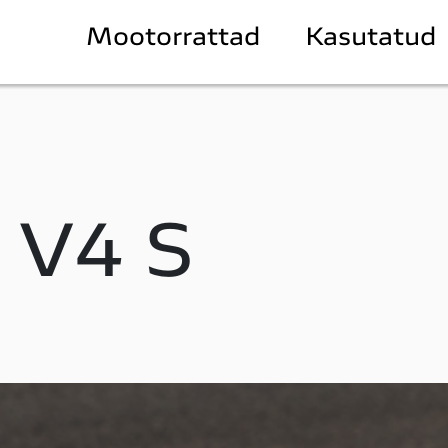
Mootorrattad
Kasutatud
 V4 S