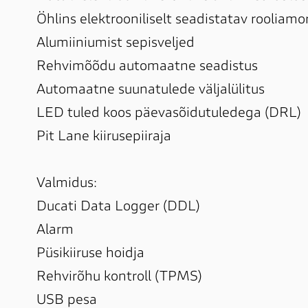
Öhlins elektrooniliselt seadistatav rooliamor
Alumiiniumist sepisveljed

Rehvimõõdu automaatne seadistus

Automaatne suunatulede väljalülitus

LED tuled koos päevasõidutuledega (DRL)

Pit Lane kiirusepiiraja

Valmidus:

Ducati Data Logger (DDL)

Alarm

Püsikiiruse hoidja

Rehvirõhu kontroll (TPMS)

USB pesa
