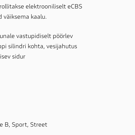
llitakse elektrooniliselt eCBS 
d väiksema kaalu.
nale vastupidiselt pöörlev 
i silindri kohta, vesijahutus

sev sidur

 B, Sport, Street
