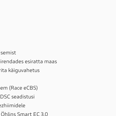
isemist

irendades esiratta maas

rita käiguvahetus

eem (Race eCBS) 

DSC seadistusi

zhiimidele

 Öhlins Smart EC 3.0
