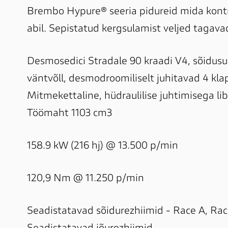
Brembo Hypure® seeria pidureid mida kontro
abil. Sepistatud kergsulamist veljed tagava
Desmosedici Stradale 90 kraadi V4, sõidusuu
väntvõll, desmodroomiliselt juhitavad 4 klapp
Mitmekettaline, hüdraulilise juhtimisega libi
Seadistatavad sõidurezhiimid - Race A, Race