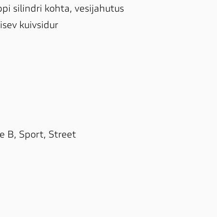
i silindri kohta, vesijahutus

sev kuivsidur

 B, Sport, Street
