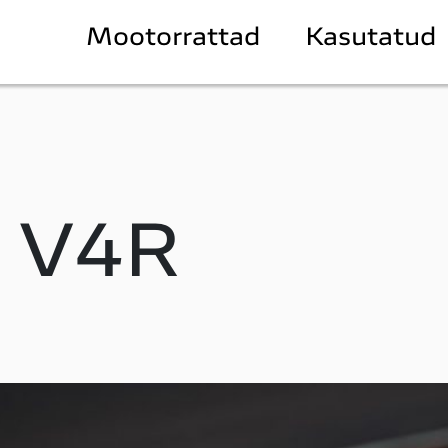
Mootorrattad
Kasutatud
e V4R