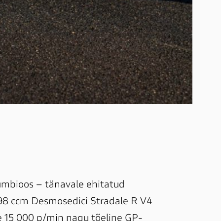
sümbioos – tänavale ehitatud 
 998 ccm Desmosedici Stradale R V4 
e 15 000 p/min nagu tõeline GP-