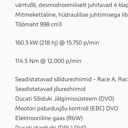
väntvõll, desmodroomiliselt juhitavad 4 klapp
Mitmekettaline, hüdraulilise juhtimisega libi
Töömaht 998 cm3
160.3 kW (218 hj) @ 15.750 p/min
114.5 Nm @ 12.000 p/min
Seadistatavad sõidurezhiimid - Race A, Race
Seadistatavad jõurezhiimid

Ducati Sõiduki Jälgimissüsteem (DVO)

Mootori pidurdusjõu kontroll (EBC) DVO

Elektrooniline gaas (RbW)
