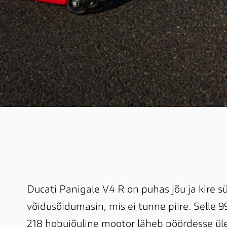
Ducati Panigale V4 R on puhas jõu ja kire 
võidusõidumasin, mis ei tunne piire. Selle
218 hobujõuline mootor läheb pöördesse ül